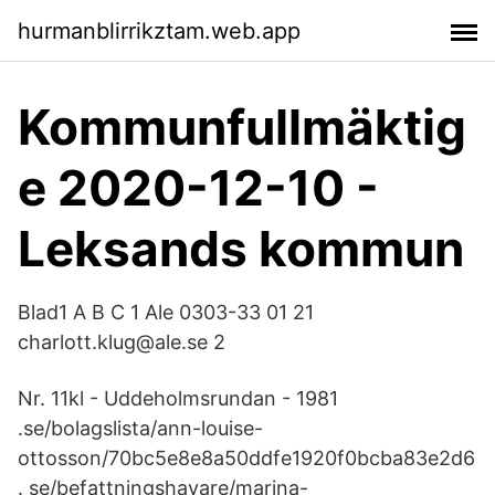
hurmanblirrikztam.web.app
Kommunfullmäktig
e 2020-12-10 -
Leksands kommun
Blad1 A B C 1 Ale 0303-33 01 21
charlott.klug@ale.se 2
Nr. 11kl - Uddeholmsrundan - 1981
.se/bolagslista/ann-louise-
ottosson/70bc5e8e8a50ddfe1920f0bcba83e2d6
. se/befattningshavare/marina-