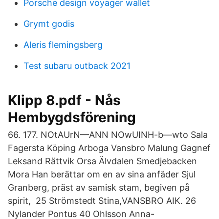
Porsche design voyager wallet
Grymt godis
Aleris flemingsberg
Test subaru outback 2021
Klipp 8.pdf - Nås
Hembygdsförening
66. 177. NOtAUrN—ANN NOwUINH-b—wto Sala
Fagersta Köping Arboga Vansbro Malung Gagnef
Leksand Rättvik Orsa Älvdalen Smedjebacken
Mora Han berättar om en av sina anfäder Sjul
Granberg, präst av samisk stam, begiven på
spirit, 25 Strömstedt Stina,VANSBRO AIK. 26
Nylander Pontus 40 Ohlsson Anna-