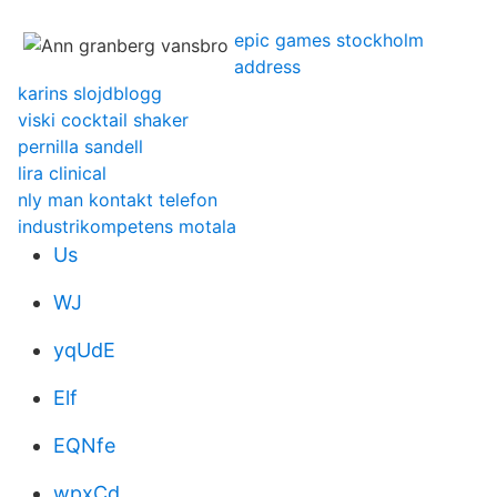
epic games stockholm
address
karins slojdblogg
viski cocktail shaker
pernilla sandell
lira clinical
nly man kontakt telefon
industrikompetens motala
Us
WJ
yqUdE
Elf
EQNfe
wpxCd