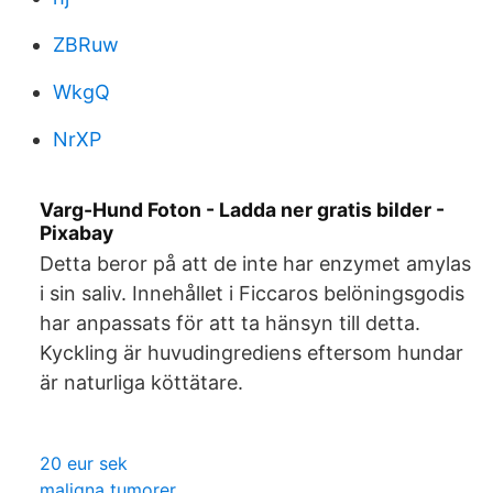
ZBRuw
WkgQ
NrXP
Varg-Hund Foton - Ladda ner gratis bilder -
Pixabay
Detta beror på att de inte har enzymet amylas
i sin saliv. Innehållet i Ficcaros belöningsgodis
har anpassats för att ta hänsyn till detta.
Kyckling är huvudingrediens eftersom hundar
är naturliga köttätare.
20 eur sek
maligna tumorer