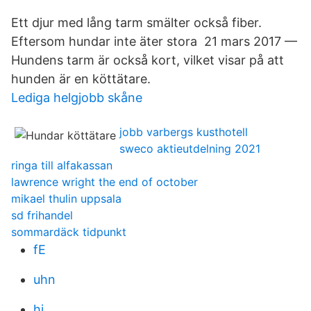
Ett djur med lång tarm smälter också fiber.
Eftersom hundar inte äter stora 21 mars 2017 —
Hundens tarm är också kort, vilket visar på att
hunden är en köttätare.
Lediga helgjobb skåne
jobb varbergs kusthotell
sweco aktieutdelning 2021
ringa till alfakassan
lawrence wright the end of october
mikael thulin uppsala
sd frihandel
sommardäck tidpunkt
fE
uhn
hj