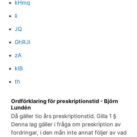
kHmq
li
JQ
GhRJI
zA
kIB
th
Ordförklaring för preskriptionstid - Björn
Lundén
Då gäller tio års preskriptionstid. Gilla 1 §
Denna lag gäller i fråga om preskription av
fordringar, i den mån inte annat följer av vad