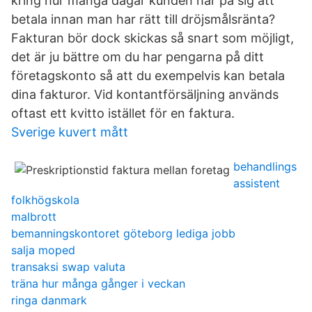
kring hur många dagar kunden har på sig att
betala innan man har rätt till dröjsmålsränta?
Fakturan bör dock skickas så snart som möjligt,
det är ju bättre om du har pengarna på ditt
företagskonto så att du exempelvis kan betala
dina fakturor. Vid kontantförsäljning används
oftast ett kvitto istället för en faktura.
Sverige kuvert mått
behandlings
assistent
folkhögskola
malbrott
bemanningskontoret göteborg lediga jobb
salja moped
transaksi swap valuta
träna hur många gånger i veckan
ringa danmark