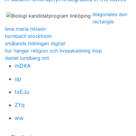
diagonales dun
rectangle
lena maria nilsson
hornbach stockholm
smålands tidningen digital
hur hanger religion och livsaskadning ihop
daniel lundberg mit
mDXA
op
txEJu
ZYq
ww