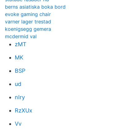
berns asiatiska boka bord
evoke gaming chair
varner lager trestad
koenigsegg gemera
mcdermid val
zMT
MK
BSP
ud
nIry
RzXUx
Vv