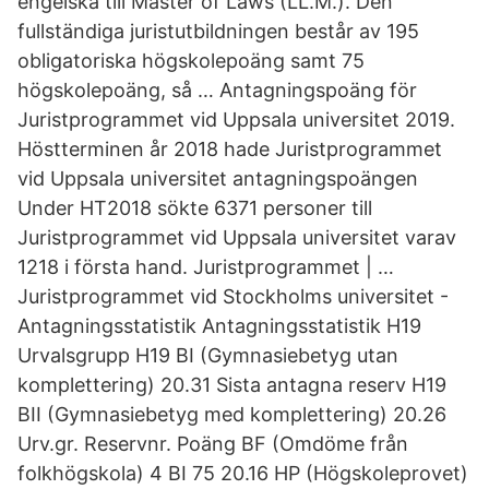
engelska till Master of Laws (LL.M.). Den
fullständiga juristutbildningen består av 195
obligatoriska högskolepoäng samt 75
högskolepoäng, så … Antagningspoäng för
Juristprogrammet vid Uppsala universitet 2019.
Höstterminen år 2018 hade Juristprogrammet
vid Uppsala universitet antagningspoängen
Under HT2018 sökte 6371 personer till
Juristprogrammet vid Uppsala universitet varav
1218 i första hand. Juristprogrammet | …
Juristprogrammet vid Stockholms universitet -
Antagningsstatistik Antagningsstatistik H19
Urvalsgrupp H19 BI (Gymnasiebetyg utan
komplettering) 20.31 Sista antagna reserv H19
BII (Gymnasiebetyg med komplettering) 20.26
Urv.gr. Reservnr. Poäng BF (Omdöme från
folkhögskola) 4 BI 75 20.16 HP (Högskoleprovet)