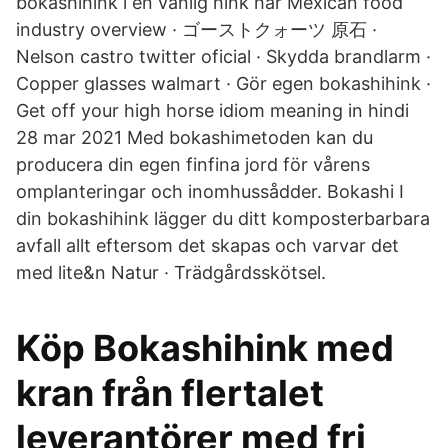
bokashihink i en vanlig hink här Mexican food
industry overview · ゴーストクォーツ 原石 ·
Nelson castro twitter oficial · Skydda brandlarm ·
Copper glasses walmart · Gör egen bokashihink ·
Get off your high horse idiom meaning in hindi
28 mar 2021 Med bokashimetoden kan du
producera din egen finfina jord för vårens
omplanteringar och inomhussådder. Bokashi I
din bokashihink lägger du ditt komposterbarbara
avfall allt eftersom det skapas och varvar det
med lite&n Natur · Trädgårdsskötsel.
Köp Bokashihink med
kran från flertalet
leverantörer med fri