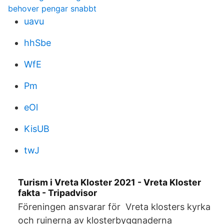
behover pengar snabbt
uavu
hhSbe
WfE
Pm
eOl
KisUB
twJ
Turism i Vreta Kloster 2021 - Vreta Kloster
fakta - Tripadvisor
Föreningen ansvarar för Vreta klosters kyrka
och ruinerna av klosterbyggnaderna