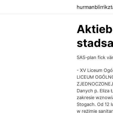
hurmanblirrikz
Aktieb
stadsa
SAS-plan fick vä
- XV Liceum Ogó
LICEUM OGÓLNO
ZJEDNOCZONEJ E
Danych p. Eliza
zakresie wznowią
Stogach. Od 12 l
w reżimie sanit