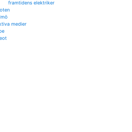
framtidens elektriker
foten
almö
ktiva medier
pe
eot