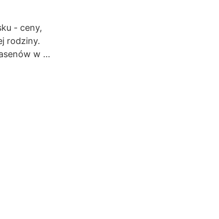
ku - ceny,
j rodziny.
 basenów w …