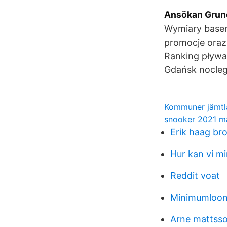
Ansökan Grund
Wymiary basen
promocje oraz 
Ranking pływa
Gdańsk nocleg
Kommuner jämtl
snooker 2021 m
Erik haag bro
Hur kan vi m
Reddit voat
Minimumloon
Arne mattss