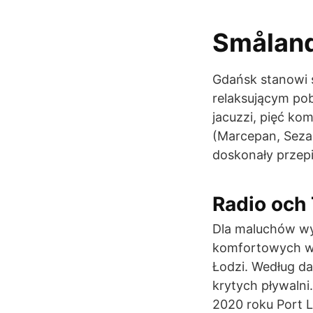
Småland
Gdańsk stanowi 
relaksującym po
jacuzzi, pięć k
(Marcepan, Seza
doskonały przepi
Radio och 
Dla maluchów wy
komfortowych wa
Łodzi. Według da
krytych pływalni
2020 roku Port L