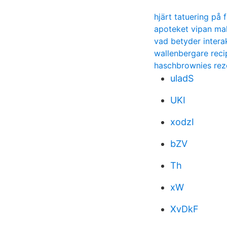
hjärt tatuering på 
apoteket vipan m
vad betyder intera
wallenbergare reci
haschbrownies rez
uladS
UKI
xodzI
bZV
Th
xW
XvDkF