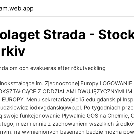
tam.web.app
olaget Strada - Stoc
rkiv
nda om och evakueras efter rökutveckling
lnokształcące im. Zjednoczonej Europy LOGOWANIE
KSZTAŁCĄCE Z ODDZIAŁAMI DWUJĘZYCZNYMI IM.
UROPY. Menu sekretariat@lo15.edu.gdansk.pl Insp
 Łuczkiewicz iodxvgdansk@wp.pl. Po tygodniach prz
 swoje funkcjonowanie Pływalnie GOS na Chełmie, O
utego, niezmiennie z zachowaniem wszelkich środkó
arnym, na wymienionych basenach będzie można pow