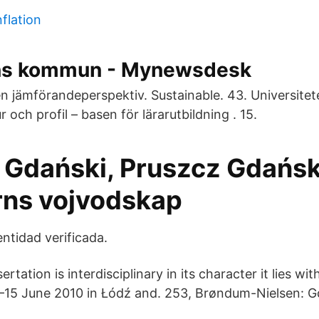
flation
ns kommun - Mynewsdesk
en jämförandeperspektiv. Sustainable. 43. Universitet
 och profil – basen för lärarutbildning . 15.
 Gdański, Pruszcz Gdańsk
ns vojvodskap
entidad verificada.
rtation is interdisciplinary in its character it lies wit
–15 June 2010 in Łódź and. 253, Brøndum-Nielsen: G