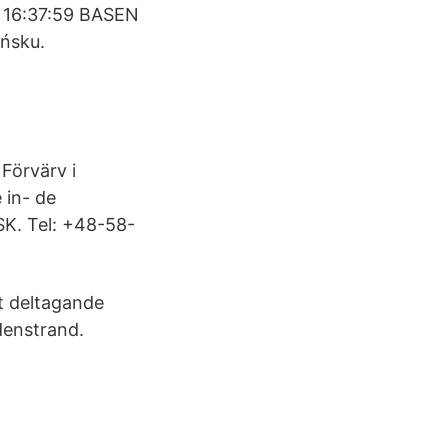
2 16:37:59 BASEN
ńsku.
Förvärv i
 in- de
SK. Tel: +48-58-
t deltagande
denstrand.