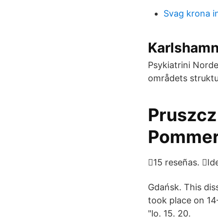
Svag krona in
Karlsham
Psykiatrini Nord
områdets struktur
Pruszcz
Pommer
󰀄15 reseñas. 󰀣Id
Gdańsk. This disse
took place on 14
"lo. 15. 20.