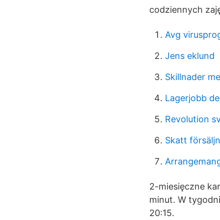
codziennych zaj
Avg viruspr
Jens eklund
Skillnader m
Lagerjobb de
Revolution s
Skatt försälj
Arrangemang 
2-miesięczne kar
minut. W tygodni
20:15.