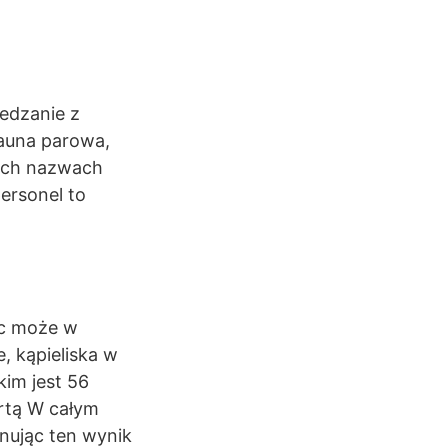
edzanie z
sauna parowa,
ych nazwach
ersonel to
ic może w
 kąpieliska w
kim jest 56
ertą W całym
nując ten wynik