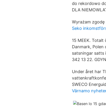
do rekordowo do
DLA NIEMOWLAT 
Wyrażam zgodę n
Seko inkomstför
15 MEEK. Totalt 
Danmark, Polen o
satsningar satts 
342 13 22. GDYN
Under året har T
vattenkraftkonf
SWECO Energuide
Värnamo nyhete