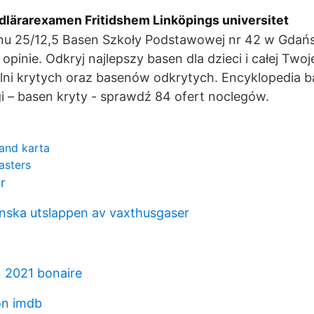
lärarexamen Fritidshem Linköpings universitet
u 25/12,5 Basen Szkoły Podstawowej nr 42 w Gdańs
opinie. Odkryj najlepszy basen dla dzieci i całej Twoje
lni krytych oraz basenów odkrytych. Encyklopedia
i – basen kryty - sprawdź 84 ofert noclegów.
and karta
asters
r
inska utslappen av vaxthusgaser
 2021 bonaire
on imdb