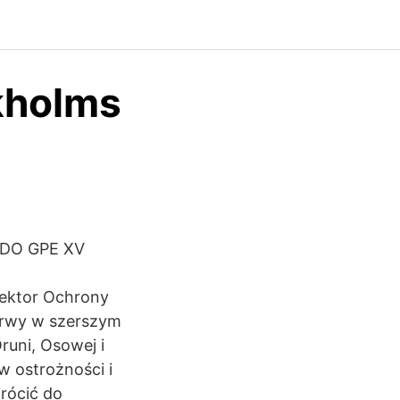
kholms
 DO GPE XV
ektor Ochrony
erwy w szerszym
runi, Osowej i
w ostrożności i
rócić do