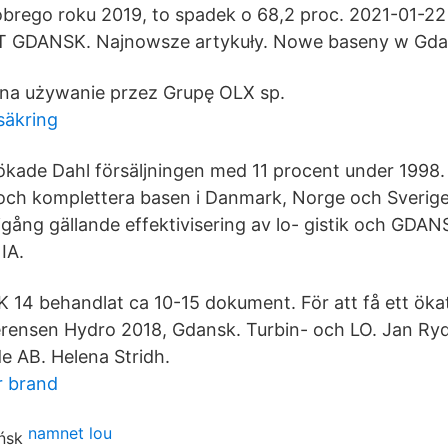
brego roku 2019, to spadek o 68,2 proc. 2021-01-2
GDANSK. Najnowsze artykuły. Nowe baseny w Gda
a używanie przez Grupę OLX sp.
säkring
ökade Dahl försäljningen med 11 procent under 1998. 
ch komplettera basen i Danmark, Norge och Sverige
igång gällande effektivisering av lo- gistik och GDAN
IA.
K 14 behandlat ca 10-15 dokument. För att få ett öka
erensen Hydro 2018, Gdansk. Turbin- och LO. Jan Ry
 AB. Helena Stridh.
r brand
namnet lou