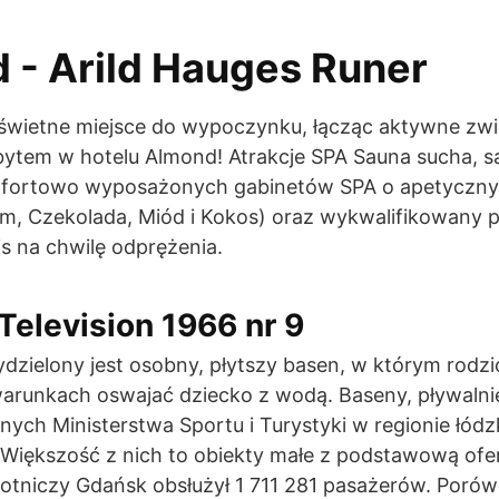
 - Arild Hauges Runer
świetne miejsce do wypoczynku, łącząc aktywne zwi
bytem w hotelu Almond! Atrakcje SPA Sauna sucha, 
omfortowo wyposażonych gabinetów SPA o apetyczn
m, Czekolada, Miód i Kokos) oraz wykwalifikowany p
s na chwilę odprężenia.
Television 1966 nr 9
dzielony jest osobny, płytszy basen, w którym rodz
runkach oswajać dziecko z wodą. Baseny, pływalnie,
nych Ministerstwa Sportu i Turystyki w regionie łódz
.Większość z nich to obiekty małe z podstawową of
otniczy Gdańsk obsłużył 1 711 281 pasażerów. Porów