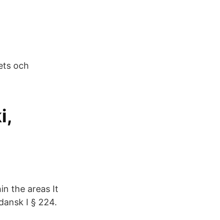
ets och
i,
hin the areas It
dansk I § 224.