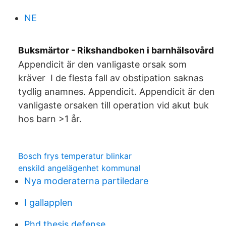
NE
Buksmärtor - Rikshandboken i barnhälsovård
Appendicit är den vanligaste orsak som
kräver I de flesta fall av obstipation saknas
tydlig anamnes. Appendicit. Appendicit är den
vanligaste orsaken till operation vid akut buk
hos barn >1 år.
Bosch frys temperatur blinkar
enskild angelägenhet kommunal
Nya moderaterna partiledare
I gallapplen
Phd thesis defense