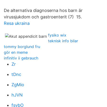
De alternativa diagnoserna hos barn är
virussjukdom och gastroenterit (7) 15.
Resa ukraina
fysiko wix
teknisk info bilar
tommy borglund fru
gör en meme
infinitiv ii gebrauch
Zr
tDnc
ZgMio
hJVN
fsvbO